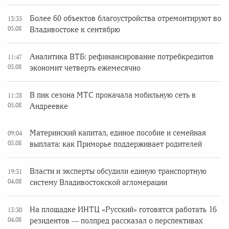
Более 60 объектов благоустройства отремонтируют во
13:35
05.08
Владивостоке к сентябрю
Аналитика ВТБ: рефинансирование потребкредитов
11:47
05.08
экономит четверть ежемесячно
В пик сезона МТС прокачала мобильную сеть в
11:28
05.08
Андреевке
Материнский капитал, единое пособие и семейная
09:04
05.08
выплата: как Приморье поддерживает родителей
Власти и эксперты обсудили единую транспортную
19:31
04.08
систему Владивостокской агломерации
На площадке ИНТЦ «Русский» готовятся работать 16
13:30
04.08
резидентов — полпред рассказал о перспективах