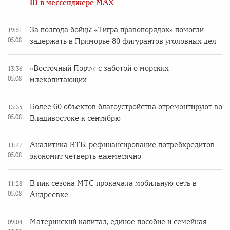
ID в мессенджере MAX
За полгода бойцы «Тигра-правопорядок» помогли
19:51
05.08
задержать в Приморье 80 фигурантов уголовных дел
«Восточный Порт»: с заботой о морских
13:36
05.08
млекопитающих
Более 60 объектов благоустройства отремонтируют во
13:35
05.08
Владивостоке к сентябрю
Аналитика ВТБ: рефинансирование потребкредитов
11:47
05.08
экономит четверть ежемесячно
В пик сезона МТС прокачала мобильную сеть в
11:28
05.08
Андреевке
Материнский капитал, единое пособие и семейная
09:04