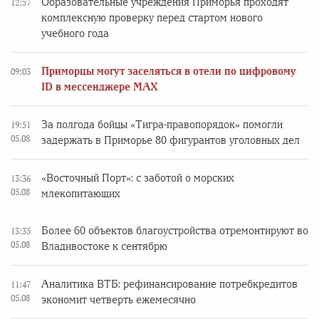
Образовательные учреждения Приморья проходят
12:57
комплексную проверку перед стартом нового
учебного года
Приморцы могут заселяться в отели по цифровому
09:03
ID в мессенджере MAX
За полгода бойцы «Тигра-правопорядок» помогли
19:51
05.08
задержать в Приморье 80 фигурантов уголовных дел
«Восточный Порт»: с заботой о морских
13:36
05.08
млекопитающих
Более 60 объектов благоустройства отремонтируют во
13:35
05.08
Владивостоке к сентябрю
Аналитика ВТБ: рефинансирование потребкредитов
11:47
05.08
экономит четверть ежемесячно