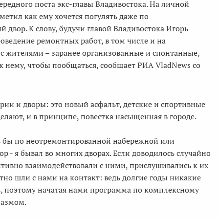
ередного поста экс-главы Владивостока. На личной
етил как ему хочется погулять даже по
двор. К слову, будучи главой Владивостока Игорь
ведение ремонтных работ, в том числе и на
с жителями – заранее организованные и спонтанные,
 к нему, чтобы пообщаться, сообщает РИА VladNews со
ии и дворы: это новый асфальт, детские и спортивные
елают, и в принципе, повестка насыщенная в городе.
оть бы по неотремонтированной набережной или
р - я бывал во многих дворах. Если доводилось случайно
активно взаимодействовали с ними, прислушивались к их
но шли с нами на контакт: ведь долгие годы никакие
, поэтому начатая нами программа по комплексному
иазмом.