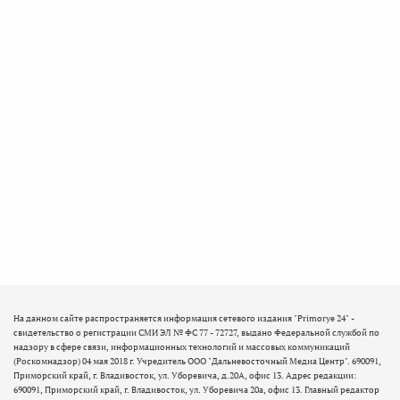
На данном сайте распространяется информация сетевого издания "Primorye 24" -
свидетельство о регистрации СМИ ЭЛ № ФС 77 - 72727, выдано Федеральной службой по
надзору в сфере связи, информационных технологий и массовых коммуникаций
(Роскомнадзор) 04 мая 2018 г. Учредитель ООО "Дальневосточный Медиа Центр". 690091,
Приморский край, г. Владивосток, ул. Уборевича, д.20А, офис 13. Адрес редакции:
690091, Приморский край, г. Владивосток, ул. Уборевича 20а, офис 13. Главный редактор