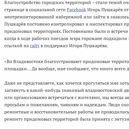
Благоустройство городских территорий – стало темой оч
странице в социальной сети
Facebook
Игорь Пушкарёв отм
неотремонтированной набережной или зайти в знакомый 
Пушкарёв постоянно контролировал и инспектировал про
придомовых территориях. Постоянными были и встречи 
когда в ходе рабочих поездок мэра горожане подходили
ссылкой на
сайт
в поддержку Игоря Пушкарёва.
«Во Владивостоке благоустраивают придомовые территор
площадки… Да вообще, мне сообщают, что много всего д
Даже не представляете, как хочется прогуляться мне х
заглянуть в какой-нибудь знакомый владивостокский дво
или организованно встречаться с жителями, мы всегда 
просьбам и пожеланиям, чаяниям и надеждам. Люди охот
ремонтные и восстановительные работы не проводились
ремонту придомовых территорий была принята с энтуз