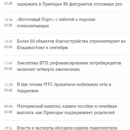
05.08
задержать в Приморье 80 фигурантов уголовных дел
«Восточный Порт»: с заботой о морских
13:36
05.08
млекопитающих
Более 60 объектов благоустройства отремонтируют во
13:35
05.08
Владивостоке к сентябрю
Аналитика ВТБ: рефинансирование потребкредитов
11:47
05.08
экономит четверть ежемесячно
В пик сезона МТС прокачала мобильную сеть в
11:28
05.08
Андреевке
Материнский капитал, единое пособие и семейная
09:04
05.08
выплата: как Приморье поддерживает родителей
Власти и эксперты обсудили единую транспортную
19:31