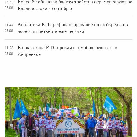
Более 60 объектов благоустройства отремонтируют во
13:35
05.08
Владивостоке к сентябрю
Аналитика ВТБ: рефинансирование потребкредитов
11:47
05.08
экономит четверть ежемесячно
В пик сезона МТС прокачала мобильную сеть в
11:28
05.08
Андреевке