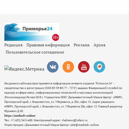
Редакция
Правовая информация
Реклама
Архив
Пользовательское соглашение
На данном сайте распространяется информация сетевого издания "Primorye 24" -
свидетельство о регистрации СМИ ЭЛ № ФС 77 - 72727, выдано Федеральной службой по
надзору в сфере связи, информационных технологий и массовых коммуникаций
(Роскомнадзор) 04 мая 2018 г. Учредитель ООО "Дальневосточный Медиа Центр". 690091,
Приморский край, г. Владивосток, ул. Уборевича, д.20А, офис 13. Адрес редакции:
690091, Приморский край, г. Владивосток, ул. Уборевича 20а, офис 13. Главный редактор
Юркевич Д.Ю.
https://mediadv.online/
Тел.: +7 (423) 2415-600. Электронный адрес: vladnews@inbox.ru
Отдел продаж «Дальневосточный Медиа Центр» sale@mediadv.online