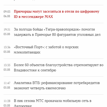
Приморцы могут заселяться в отели по цифровому
09:03
06.08
ID в мессенджере MAX
За полгода бойцы «Тигра-правопорядок» помогли
19:51
05.08
задержать в Приморье 80 фигурантов уголовных дел
«Восточный Порт»: с заботой о морских
13:36
05.08
млекопитающих
Более 60 объектов благоустройства отремонтируют во
13:35
05.08
Владивостоке к сентябрю
Аналитика ВТБ: рефинансирование потребкредитов
11:47
05.08
экономит четверть ежемесячно
В пик сезона МТС прокачала мобильную сеть в
11:28
05.08
Андреевке