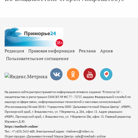
Редакция
Правовая информация
Реклама
Архив
Пользовательское соглашение
На данном сайте распространяется информация сетевого издания "Primorye 24" -
свидетельство о регистрации СМИ ЭЛ № ФС 77 - 72727, выдано Федеральной службой по
надзору в сфере связи, информационных технологий и массовых коммуникаций
(Роскомнадзор) 04 мая 2018 г. Учредитель ООО "Дальневосточный Медиа Центр". 690091,
Приморский край, г. Владивосток, ул. Уборевича, д.20А, офис 13. Адрес редакции:
690091, Приморский край, г. Владивосток, ул. Уборевича 20а, офис 13. Главный редактор
Юркевич Д.Ю.
https://mediadv.online/
Тел.: +7 (423) 2415-600. Электронный адрес: vladnews@inbox.ru
Отдел продаж «Дальневосточный Медиа Центр» sale@mediadv.online