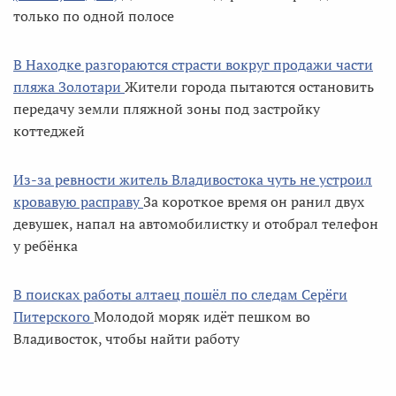
только по одной полосе
В Находке разгораются страсти вокруг продажи части
пляжа Золотари
Жители города пытаются остановить
передачу земли пляжной зоны под застройку
коттеджей
Из-за ревности житель Владивостока чуть не устроил
кровавую расправу
За короткое время он ранил двух
девушек, напал на автомобилистку и отобрал телефон
у ребёнка
В поисках работы алтаец пошёл по следам Серёги
Питерского
Молодой моряк идёт пешком во
Владивосток, чтобы найти работу