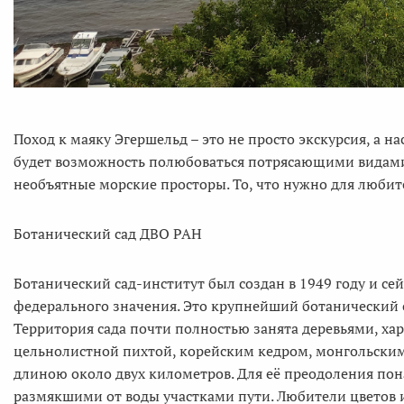
Поход к маяку Эгершельд – это не просто экскурсия, а 
будет возможность полюбоваться потрясающими видами 
необъятные морские просторы. То, что нужно для любит
Ботанический сад ДВО РАН
Ботанический сад-институт был создан в 1949 году и се
федерального значения. Это крупнейший ботанический са
Территория сада почти полностью занята деревьями, х
цельнолистной пихтой, корейским кедром, монгольским 
длиною около двух километров. Для её преодоления пон
размякшими от воды участками пути. Любители цветов 