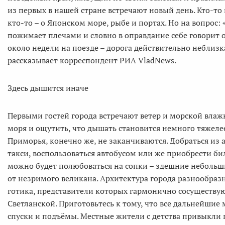
из первых в нашей стране встречают новый день. Кто-то
кто-то – о Японском море, рыбе и портах. Но на вопрос
пожимает плечами и словно в оправдание себе говорит о
около недели на поезде – дорога действительно неблизк
рассказывает корреспондент РИА VladNews.
Здесь дышится иначе
Первыми гостей города встречают ветер и морской влаж
моря и ощутить, что дышать становится немного тяжеле
Приморья, конечно же, не заканчиваются. Добраться из
такси, воспользоваться автобусом или же приобрести бил
можно будет полюбоваться на сопки – здешние небольш
от незримого великана. Архитектура города разнообразна
готика, представители которых гармонично сосуществуют
Светланской. Приготовьтесь к тому, что все дальнейши
спуски и подъёмы. Местные жители с детства привыкли 