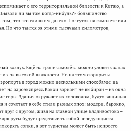
 вспоминает о его территориальной близости к Китаю, а
: «Бывали ли вы там когда-нибудь?» большинство
 том, что это слишком далеко. Полсуток на самолёте или
ая. Но что таится за этими тысячами километров,
ный воздух. Ещё на трапе самолёта можно уловить запах
е из-за высокой влажности. Но на этом сюрпризы
 аэропорта в город можно несколькими способами: на
ет на аэроэкспресс. Какой вариант не выбирай – из окна
ие горы. Здания окружают их хороводом, будто защищая
 и сочетает в себе стили разных эпох: модерн, барокко,
 друг с другом, живя на главной улице Владивостока –
е маршруты будут представлять собой чередующиеся
покорять сопки, а вот туристам может быть непросто