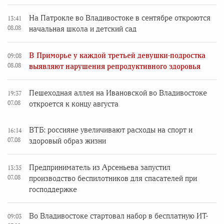
На Патрокле во Владивостоке в сентябре откроются
13:41
08.08
начальная школа и детский сад
В Приморье у каждой третьей девушки-подростка
09:08
08.08
выявляют нарушения репродуктивного здоровья
Пешеходная аллея на Ивановской во Владивостоке
19:37
07.08
откроется к концу августа
ВТБ: россияне увеличивают расходы на спорт и
16:14
07.08
здоровый образ жизни
Предприниматель из Арсеньева запустил
13:35
07.08
производство беспилотников для спасателей при
господдержке
Во Владивостоке стартовал набор в бесплатную ИТ-
09:03