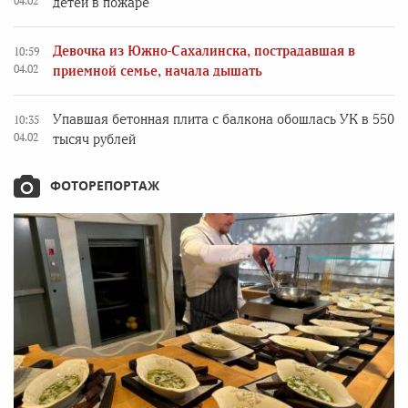
04.02
детей в пожаре
Девочка из Южно-Сахалинска, пострадавшая в
10:59
04.02
приемной семье, начала дышать
Упавшая бетонная плита с балкона обошлась УК в 550
10:35
04.02
тысяч рублей
ФОТОРЕПОРТАЖ