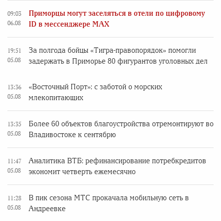
Приморцы могут заселяться в отели по цифровому
09:03
06.08
ID в мессенджере MAX
За полгода бойцы «Тигра-правопорядок» помогли
19:51
05.08
задержать в Приморье 80 фигурантов уголовных дел
«Восточный Порт»: с заботой о морских
13:36
05.08
млекопитающих
Более 60 объектов благоустройства отремонтируют во
13:35
05.08
Владивостоке к сентябрю
Аналитика ВТБ: рефинансирование потребкредитов
11:47
05.08
экономит четверть ежемесячно
В пик сезона МТС прокачала мобильную сеть в
11:28
05.08
Андреевке