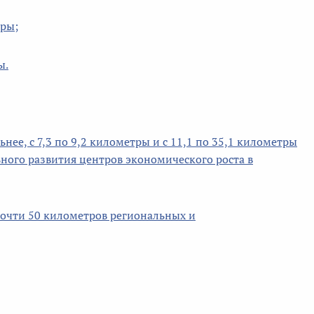
тры;
ы.
нее, с 7,3 по 9,2 километры и с 11,1 по 35,1 километры
ного развития центров экономического роста в
почти 50 километров региональных и