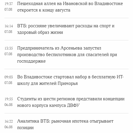
Пешеходная аллея на Ивановской во Владивостоке
19:37
07.08
откроется к концу августа
ВТБ: россияне увеличивают расходы на спорт и
16:14
07.08
здоровый образ жизни
Предприниматель из Арсеньева запустил
13:35
07.08
производство беспилотников для спасателей при
господдержке
Во Владивостоке стартовал набор в бесплатную ИТ-
09:03
07.08
школу для жителей Приморья
Студенты из шести регионов представили концепции
19:55
06.08
нового корпуса кампуса ДВФУ
Аналитика ВТБ: рыночная ипотека отыгрывает
16:22
06.08
позиции