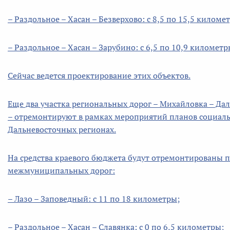
– Раздольное – Хасан – Безверхово: с 8,5 по 15,5 киломе
– Раздольное – Хасан – Зарубино: с 6,5 по 10,9 километр
Сейчас ведется проектирование этих объектов.
Еще два участка региональных дорог – Михайловка – Даль
– отремонтируют в рамках мероприятий планов социаль
Дальневосточных регионах.
На средства краевого бюджета будут отремонтированы 
межмуниципальных дорог:
– Лазо – Заповедный: с 11 по 18 километры;
– Раздольное – Хасан – Славянка: с 0 по 6,5 километры;