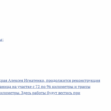
ы;
края Алексея Игнатенко, продолжится реконструкция
ница на участке с 72 по 96 километры и трассы
километры. Здесь работы будут вестись при