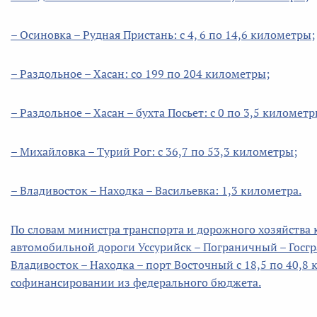
– Осиновка – Рудная Пристань: с 4, 6 по 14,6 километры;
– Раздольное – Хасан: со 199 по 204 километры;
– Раздольное – Хасан – бухта Посьет: с 0 по 3,5 километр
– Михайловка – Турий Рог: с 36,7 по 53,3 километры;
– Владивосток – Находка – Васильевка: 1,3 километра.
По словам министра транспорта и дорожного хозяйства 
автомобильной дороги Уссурийск – Пограничный – Госгра
Владивосток – Находка – порт Восточный с 18,5 по 40,8 
софинансировании из федерального бюджета.