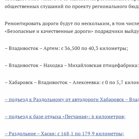
общественных слушаний по проекту регионального бюд
Ремонтировать дороги будут по нескольким, в том числ
«Безопасные и качественные дороги» подрядчики выйду
– Владивосток – Артем: с 36,500 по 40,3 километры;
– Владивосток – Находка – Михайловская птицефабрика: 
– Хабаровск – Владивосток – Алексеевка: с 0 по 5,7 кило
– подъезд к Раздольному от автодороги Хабаровск – Влад
– подъезд к базе отдыха «Песчаная»: 6 километров;
– Раздольное – Хасан: с 168,1 по 179,9 километры;