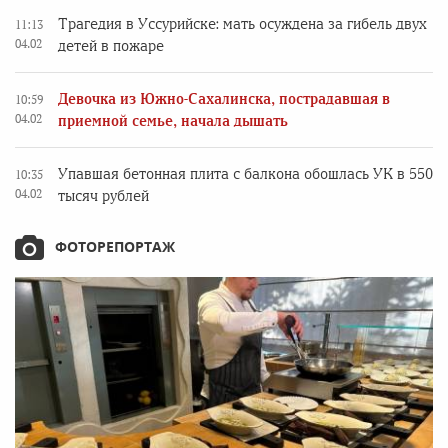
Трагедия в Уссурийске: мать осуждена за гибель двух
11:13
04.02
детей в пожаре
Девочка из Южно-Сахалинска, пострадавшая в
10:59
04.02
приемной семье, начала дышать
Упавшая бетонная плита с балкона обошлась УК в 550
10:35
04.02
тысяч рублей
ФОТОРЕПОРТАЖ