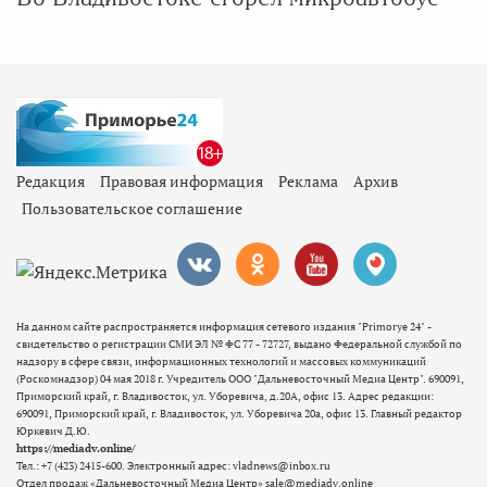
Редакция
Правовая информация
Реклама
Архив
Пользовательское соглашение
На данном сайте распространяется информация сетевого издания "Primorye 24" -
свидетельство о регистрации СМИ ЭЛ № ФС 77 - 72727, выдано Федеральной службой по
надзору в сфере связи, информационных технологий и массовых коммуникаций
(Роскомнадзор) 04 мая 2018 г. Учредитель ООО "Дальневосточный Медиа Центр". 690091,
Приморский край, г. Владивосток, ул. Уборевича, д.20А, офис 13. Адрес редакции:
690091, Приморский край, г. Владивосток, ул. Уборевича 20а, офис 13. Главный редактор
Юркевич Д.Ю.
https://mediadv.online/
Тел.: +7 (423) 2415-600. Электронный адрес: vladnews@inbox.ru
Отдел продаж «Дальневосточный Медиа Центр» sale@mediadv.online