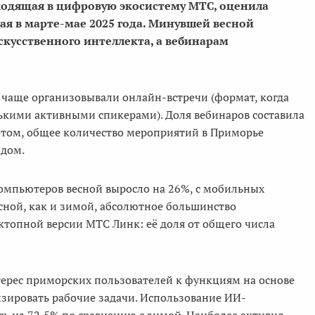
одящая в цифровую экосистему МТС,
оценила
ая в марте-мае 2025 года. Минувшей весной
кусственного интеллекта, а вебинарам
чаще организовывали онлайн-встречи (формат, когда
лькими активными спикерами). Доля вебинаров составила
этом, общее количество мероприятий в Приморье
одом.
омпьютеров весной выросло на 26%, с мобильных
сной, как и зимой, абсолютное большинство
топной версии МТС Линк: её доля от общего числа
ерес приморских пользователей к функциям на основе
изировать рабочие задачи. Использование ИИ-
 на 72,5% по сравнению с зимой. Наиболее активно