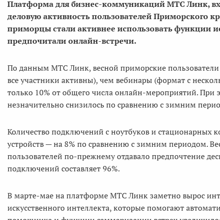
П
латформа для бизнес-коммуникаций МТС Линк, вх
деловую активность пользователей Приморского кр
приморцы стали активнее использовать функции ис
предпочитали онлайн-встречи.
По данным МТС Линк, весной приморские пользователи 
все участники активны), чем вебинары (формат с неско
только 10% от общего числа онлайн-мероприятий. При 
незначительно снизилось по сравнению с зимним пери
Количество подключений с ноутбуков и стационарных к
устройств — на 8% по сравнению с зимним периодом. Ве
пользователей по-прежнему отдавало предпочтение деск
подключений составляет 96%.
В марте-мае на платформе МТС Линк заметно вырос инт
искусственного интеллекта, которые помогают автомат
помощника и функции саммаризации встреч увеличилось