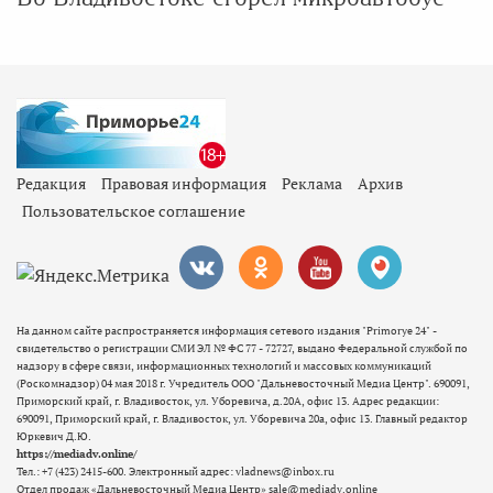
Редакция
Правовая информация
Реклама
Архив
Пользовательское соглашение
На данном сайте распространяется информация сетевого издания "Primorye 24" -
свидетельство о регистрации СМИ ЭЛ № ФС 77 - 72727, выдано Федеральной службой по
надзору в сфере связи, информационных технологий и массовых коммуникаций
(Роскомнадзор) 04 мая 2018 г. Учредитель ООО "Дальневосточный Медиа Центр". 690091,
Приморский край, г. Владивосток, ул. Уборевича, д.20А, офис 13. Адрес редакции:
690091, Приморский край, г. Владивосток, ул. Уборевича 20а, офис 13. Главный редактор
Юркевич Д.Ю.
https://mediadv.online/
Тел.: +7 (423) 2415-600. Электронный адрес: vladnews@inbox.ru
Отдел продаж «Дальневосточный Медиа Центр» sale@mediadv.online