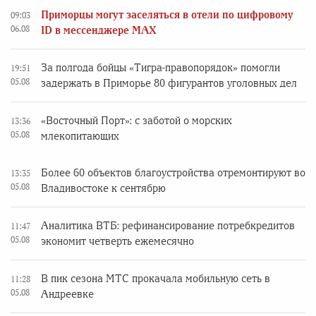
Приморцы могут заселяться в отели по цифровому
09:03
06.08
ID в мессенджере MAX
За полгода бойцы «Тигра-правопорядок» помогли
19:51
05.08
задержать в Приморье 80 фигурантов уголовных дел
«Восточный Порт»: с заботой о морских
13:36
05.08
млекопитающих
Более 60 объектов благоустройства отремонтируют во
13:35
05.08
Владивостоке к сентябрю
Аналитика ВТБ: рефинансирование потребкредитов
11:47
05.08
экономит четверть ежемесячно
В пик сезона МТС прокачала мобильную сеть в
11:28
05.08
Андреевке