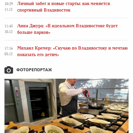
Личный забег и новые старты: как меняется
10:29
11.12
спортивный Владивосток
Анна Джура: «В идеальном Владивостоке будет
11:45
10.12
больше парков»
Михаил Кремер: «Скучаю по Владивостоку и мечтаю
17:16
03.12
показать его детям»
ФОТОРЕПОРТАЖ