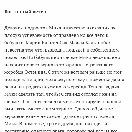
Восточный ветер
Девочка-подросток Мика в качестве наказания за
плохую успеваемость отправлена на все лето к
бабушке, Марии Кальтенбах. Мадам Кальтенбах
известна тем что, разводит лошадей в собственном
поместье. На бабушкиной ферме Мика неожиданно
находит нового верного товарища – строптивого
жеребца Оствинда. С этим животным раньше не мог
поладить ни один человек, поэтому в поместье давно
решили продать неуемного жеребца. Теперь задача
Мики сделать так, чтобы Оствинд остался с ней на
ферме. Для этого девочка мечтает приручить коня и
выиграть вместе с ним турнир. Однако обучение
верховой езде – не самое трудное препятствие для
Мики. В поместье, кроме друга, она находит и
достаточно опасного врага, который пойдет на все,