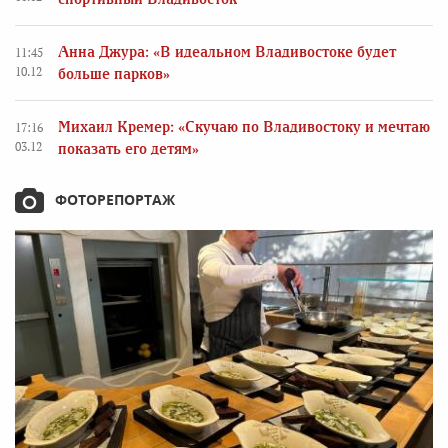
Анна Джура: «В идеальном Владивостоке будет
11:45
10.12
больше парков»
Михаил Кремер: «Скучаю по Владивостоку и мечтаю
17:16
03.12
показать его детям»
ФОТОРЕПОРТАЖ