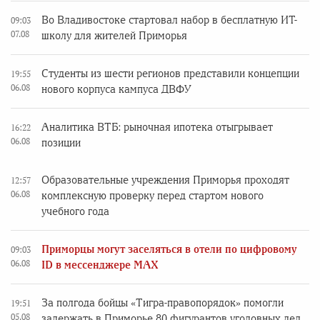
Во Владивостоке стартовал набор в бесплатную ИТ-
09:03
07.08
школу для жителей Приморья
Студенты из шести регионов представили концепции
19:55
06.08
нового корпуса кампуса ДВФУ
Аналитика ВТБ: рыночная ипотека отыгрывает
16:22
06.08
позиции
Образовательные учреждения Приморья проходят
12:57
06.08
комплексную проверку перед стартом нового
учебного года
Приморцы могут заселяться в отели по цифровому
09:03
06.08
ID в мессенджере MAX
За полгода бойцы «Тигра-правопорядок» помогли
19:51
05.08
задержать в Приморье 80 фигурантов уголовных дел