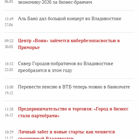
06.05
экономику-2026 за бизнес-бранчем
Аль Бано дал большой концерт во Владивостоке
15:49
27.04
Центр «Воин» займется кибербезопасностью в
09:23
30.03
Приморье
Сквер Городов-побратимов во Владивостоке
18:52
22.03
преобразится в этом году
Перевести пенсию в ВТБ теперь можно в банкомате
13:08
19.12
Предпринимательство и торговля: «Город и бизнес
11:28
16.12
стали партнёрами»
Личный забег и новые старты: как меняется
10:29
11.12
спортивный Владивосток