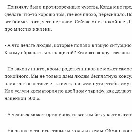
- Поначалу были противоречивые чувства. Когда мне пре
сделать что-то хорошо там, где все плохо, пересилило. 
все боимся того, чего не знаем. Сейчас мне спокойнее. Д
про миссию в жизни.
- А что делать людям, которые попали в такую ситуацию
К кому обращаться за защитой? Если все вокруг связа
- По закону никто, кроме родственников не может само
покойного. Мы не только даем людям бесплатную консул
нас агент не оставляет клиента на всем пути, чтобы ему 
Или услуги крематория по двойному тарифу, как делают
наценкой 300%.
- А человек может организовать все сам без участия аген
- На рынке остались старые методы и схемы. Обман, корр