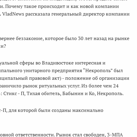
чи. Почему такое происходит и как новой компании
А VladNews рассказала генеральный директор компании
а вернее беззаконие, которое было 30 лет назад на рынке
ни?
итуальной сферы во Владивостоке интересная и
ципального унитарного предприятия “Некрополь” был
иципальный правовой акт) - положение об организации
раничило рынок ритуальных услуг. Из более чем 24
 Стикс - П, Тихая обитель, Бабынин и Ко, Некрополь.
-П, для которой были созданы максимально
ловной ответственности. Рынок стал свободен, 3-МПА