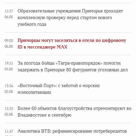
Образовательные учреждения Приморья проходят
12:57
06.08
комплексную проверку перед стартом нового
учебного года
Приморцы могут заселяться в отели по цифровому
09:03
06.08
ID в мессенджере MAX
За полгода бойцы «Тигра-правопорядок» помогли
19:51
05.08
задержать в Приморье 80 фигурантов уголовных дел
«Восточный Порт»: с заботой о морских
13:36
05.08
млекопитающих
Более 60 объектов благоустройства отремонтируют во
13:35
05.08
Владивостоке к сентябрю
Аналитика ВТБ: рефинансирование потребкредитов
11:47