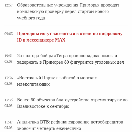
Образовательные учреждения Приморья проходят
12:57
комплексную проверку перед стартом нового
учебного года
Приморцы могут заселяться в отели по цифровому
09:03
ID в мессенджере MAX
За полгода бойцы «Тигра-правопорядок» помогли
19:51
05.08
задержать в Приморье 80 фигурантов уголовных дел
«Восточный Порт»: с заботой о морских
13:36
05.08
млекопитающих
Более 60 объектов благоустройства отремонтируют во
13:35
05.08
Владивостоке к сентябрю
Аналитика ВТБ: рефинансирование потребкредитов
11:47
05.08
экономит четверть ежемесячно