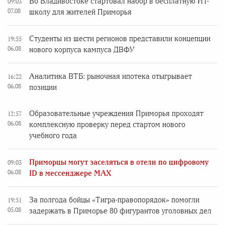
Во Владивостоке стартовал набор в бесплатную ИТ-
09:03
07.08
школу для жителей Приморья
Студенты из шести регионов представили концепции
19:55
06.08
нового корпуса кампуса ДВФУ
Аналитика ВТБ: рыночная ипотека отыгрывает
16:22
06.08
позиции
Образовательные учреждения Приморья проходят
12:57
06.08
комплексную проверку перед стартом нового
учебного года
Приморцы могут заселяться в отели по цифровому
09:03
06.08
ID в мессенджере MAX
За полгода бойцы «Тигра-правопорядок» помогли
19:51
05.08
задержать в Приморье 80 фигурантов уголовных дел