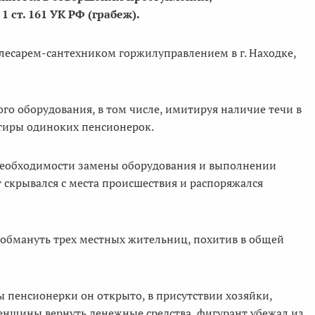
 ст. 161 УК РФ (грабеж).
лесарем-сантехником горжилуправлением в г. Находке,
го оборудования, в том числе, имитируя наличие течи в
ртиры одиноких пенсионерок.
в необходимости замены оборудования и выполнении
 скрывался с места происшествия и распоряжался
сь обмануть трех местных жительниц, похитив в общей
ы пенсионерки он открыто, в присутствии хозяйки,
женщины вернуть денежные средства, фигурант убежал из