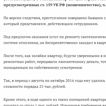
предусмотренных ст. 159 УК РФ (мошенничество), ч. 1
По версии следствия, преступление совершено бывшим с
который представлялся действующим сотрудником.
Под предлогом оказания услуг по ремонту сантехническо
системе отопления, он беспрепятственно заходил в ква
После того, как хозяйки квартир, будучи уверенными 
ремонтных работ, передавали лжесантехнику деньги, тот
похищенным по собственному усмотрению
Так, в период с августа по октябрь 2016 года ему удало
сложности порядка 25 тыс. рублей.
Кроме этого, в ходе одного из таких посещений квартир
похитил со стола 1 тыс. рублей. Игнорируя требования 