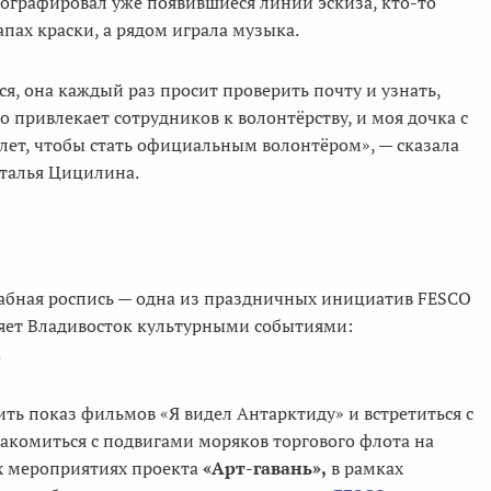
тографировал уже появившиеся линии эскиза, кто-то
апах краски, а рядом играла музыка.
ся, она каждый раз просит проверить почту и узнать,
 привлекает сотрудников к волонтёрству, и моя дочка с
4 лет, чтобы стать официальным волонтёром», — сказала
талья Цицилина.
табная роспись — одна из праздничных инициатив FESCO
няет Владивосток культурными событиями:
.
тить показ фильмов «Я видел Антарктиду» и встретиться с
акомиться с подвигами моряков торгового флота на
ых мероприятиях проекта
«Арт-гавань»,
в рамках