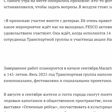
С самого утра на месте собирались прохожие: кто-то фо
останавливался, чтобы задать вопросы. В воздухе стоял з
«Я принимаю участие вместе с дочерью. Ей очень нравит
какое мероприятие ждёт нас на выходных. FESCO активно
удовольствием участвует. Она ждёт, когда исполнится 1
сотрудница Транспортной группы и участница акции На
Завершение работ планируется в начале сентября.Масш
к 145-летию. Весь 2025 год Транспортная группа напол
кинопоказами, фестивалями и социальными проектами
В августе и сентябре жители и гости города смогут посе
ледовым капитаном в общественном пространстве, позн
выставке «Огненные рейсы», поучаствовать в культурн