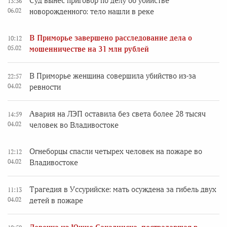
Суд вынес приговор по делу об убийстве
13:36
06.02
новорожденного: тело нашли в реке
В Приморье завершено расследование дела о
10:12
05.02
мошенничестве на 31 млн рублей
В Приморье женщина совершила убийство из-за
22:57
04.02
ревности
Авария на ЛЭП оставила без света более 28 тысяч
14:59
04.02
человек во Владивостоке
Огнеборцы спасли четырех человек на пожаре во
12:12
04.02
Владивостоке
Трагедия в Уссурийске: мать осуждена за гибель двух
11:13
04.02
детей в пожаре