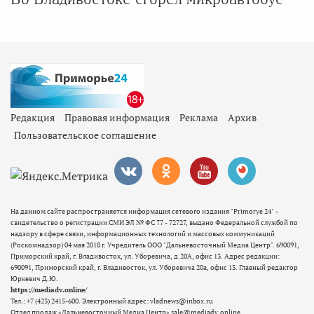
Редакция
Правовая информация
Реклама
Архив
Пользовательское соглашение
На данном сайте распространяется информация сетевого издания "Primorye 24" -
свидетельство о регистрации СМИ ЭЛ № ФС 77 - 72727, выдано Федеральной службой по
надзору в сфере связи, информационных технологий и массовых коммуникаций
(Роскомнадзор) 04 мая 2018 г. Учредитель ООО "Дальневосточный Медиа Центр". 690091,
Приморский край, г. Владивосток, ул. Уборевича, д.20А, офис 13. Адрес редакции:
690091, Приморский край, г. Владивосток, ул. Уборевича 20а, офис 13. Главный редактор
Юркевич Д.Ю.
https://mediadv.online/
Тел.: +7 (423) 2415-600. Электронный адрес: vladnews@inbox.ru
Отдел продаж «Дальневосточный Медиа Центр» sale@mediadv.online