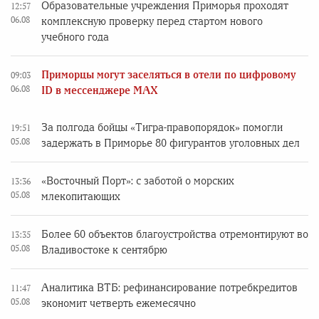
Образовательные учреждения Приморья проходят
12:57
06.08
комплексную проверку перед стартом нового
учебного года
Приморцы могут заселяться в отели по цифровому
09:03
06.08
ID в мессенджере MAX
За полгода бойцы «Тигра-правопорядок» помогли
19:51
05.08
задержать в Приморье 80 фигурантов уголовных дел
«Восточный Порт»: с заботой о морских
13:36
05.08
млекопитающих
Более 60 объектов благоустройства отремонтируют во
13:35
05.08
Владивостоке к сентябрю
Аналитика ВТБ: рефинансирование потребкредитов
11:47
05.08
экономит четверть ежемесячно