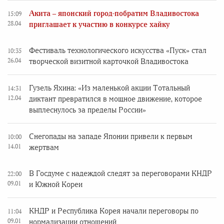
Акита – японский город-побратим Владивостока
15:09
28.04
приглашает к участию в конкурсе хайку
Фестиваль технологического искусства «Пуск» стал
10:35
26.04
творческой визитной карточкой Владивостока
Гузель Яхина: «Из маленькой акции Тотальный
14:31
12.04
диктант превратился в мощное движение, которое
выплеснулось за пределы России»
Снегопады на западе Японии привели к первым
10:00
14.01
жертвам
В Госдуме с надеждой следят за переговорами КНДР
22:00
09.01
и Южной Кореи
КНДР и Республика Корея начали переговоры по
11:04
09.01
нормализации отношений