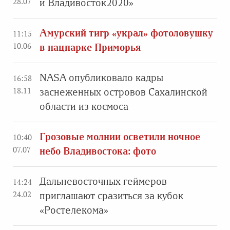
28.07
и Владивосток2020»
Амурский тигр «украл» фотоловушку
11:15
10.06
в нацпарке Приморья
NASA опубликовало кадры
16:58
18.11
заснеженных островов Сахалинской
области из космоса
Грозовые молнии осветили ночное
10:40
07.07
небо Владивостока: фото
Дальневосточных геймеров
14:24
24.02
приглашают сразиться за кубок
«Ростелекома»