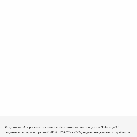
На данном сайте распространяется информация сетевого издания "Primorye 24" -
свидетельство о регистрации СМИ ЭЛ № ФС 77 - 72727, выдано Федеральной службой по