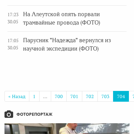
На Алеутской опять порвали
17:23
30.05
трамвайные провода (ФОТО)
Парусник "Надежда" вернулся из
17:05
30.05
научной экспедиции (ФОТО)
« Назад
1
…
700
701
702
703
704
ФОТОРЕПОРТАЖ