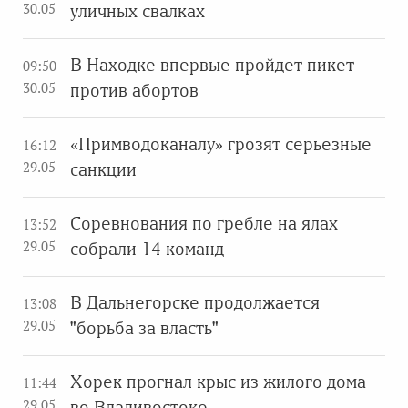
30.05
уличных свалках
В Находке впервые пройдет пикет
09:50
30.05
против абортов
«Примводоканалу» грозят серьезные
16:12
29.05
санкции
Соревнования по гребле на ялах
13:52
29.05
собрали 14 команд
В Дальнегорске продолжается
13:08
29.05
"борьба за власть"
Хорек прогнал крыс из жилого дома
11:44
29.05
во Владивостоке