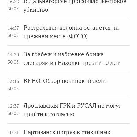
В Дальнегорске произошло жестокое
16:22
30.05
убийство
Ростральная колонна останется на
14:57
30.05
прежнем месте (ФОТО)
За грабеж и избиение бомжа
14:20
30.05
слесарям из Находки грозит 10 лет
КИНО. Обзор новинок недели
13:16
30.05
Ярославская ГРК и РУСАЛ не могут
12:37
30.05
прийти к согласию
Партизанск погряз в стихийных
10:51