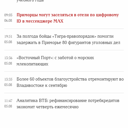
учебного года
Приморцы могут заселяться в отели по цифровому
09:03
06.08
ID в мессенджере MAX
За полгода бойцы «Тигра-правопорядок» помогли
19:51
05.08
задержать в Приморье 80 фигурантов уголовных дел
«Восточный Порт»: с заботой о морских
13:36
05.08
млекопитающих
Более 60 объектов благоустройства отремонтируют во
13:35
05.08
Владивостоке к сентябрю
Аналитика ВТБ: рефинансирование потребкредитов
11:47
05.08
экономит четверть ежемесячно