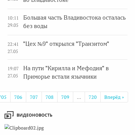
Большая часть Владивостока осталась
10:11
29.05
без воды
"Цех №9" открылся "Транзитом"
22:41
27.05
На пути "Кирилла и Мефодия" в
19:07
27.05
Приморье встали язычники
705
706
707
708
709
…
720
Вперёд »
ВИДЕОНОВОСТЬ