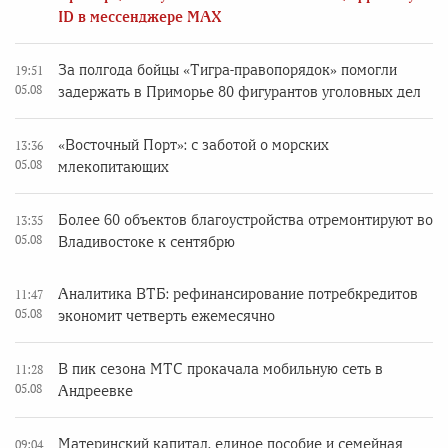
ID в мессенджере MAX
За полгода бойцы «Тигра-правопорядок» помогли
19:51
05.08
задержать в Приморье 80 фигурантов уголовных дел
«Восточный Порт»: с заботой о морских
13:36
05.08
млекопитающих
Более 60 объектов благоустройства отремонтируют во
13:35
05.08
Владивостоке к сентябрю
Аналитика ВТБ: рефинансирование потребкредитов
11:47
05.08
экономит четверть ежемесячно
В пик сезона МТС прокачала мобильную сеть в
11:28
05.08
Андреевке
Материнский капитал, единое пособие и семейная
09:04