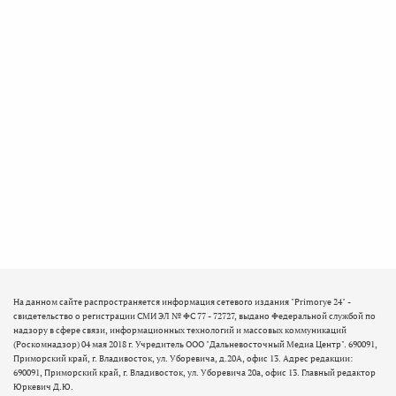
На данном сайте распространяется информация сетевого издания "Primorye 24" -
свидетельство о регистрации СМИ ЭЛ № ФС 77 - 72727, выдано Федеральной службой по
надзору в сфере связи, информационных технологий и массовых коммуникаций
(Роскомнадзор) 04 мая 2018 г. Учредитель ООО "Дальневосточный Медиа Центр". 690091,
Приморский край, г. Владивосток, ул. Уборевича, д.20А, офис 13. Адрес редакции:
690091, Приморский край, г. Владивосток, ул. Уборевича 20а, офис 13. Главный редактор
Юркевич Д.Ю.