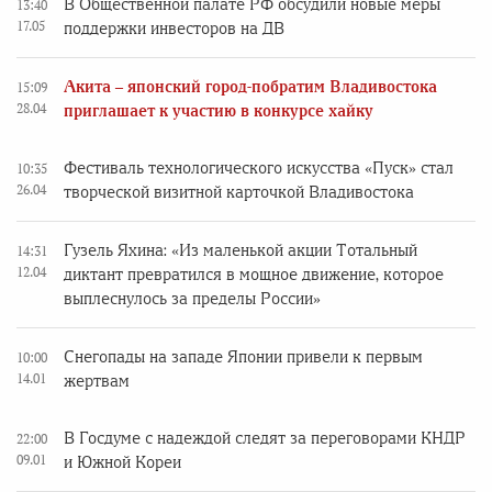
В Общественной палате РФ обсудили новые меры
13:40
17.05
поддержки инвесторов на ДВ
Акита – японский город-побратим Владивостока
15:09
28.04
приглашает к участию в конкурсе хайку
Фестиваль технологического искусства «Пуск» стал
10:35
26.04
творческой визитной карточкой Владивостока
Гузель Яхина: «Из маленькой акции Тотальный
14:31
12.04
диктант превратился в мощное движение, которое
выплеснулось за пределы России»
Снегопады на западе Японии привели к первым
10:00
14.01
жертвам
В Госдуме с надеждой следят за переговорами КНДР
22:00
09.01
и Южной Кореи