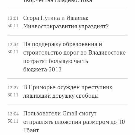
творчества Владивостока
Ссора Путина и Ишаева:
13:01
30.11
Минвостокразвития упразднят?
На поддержку образования и
12:34
30.11
строительство дорог во Владивостоке
потратят большую часть
бюджета-2013
В Приморье осужден преступник,
12:27
30.11
лишивший девушку свободы
Пользователи Gmail смогут
12:04
30.11
отправлять вложения размером до 10
Гбайт