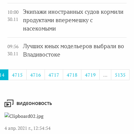
Экипажи иностранных судов кормили
10:00
30.11
продуктами вперемешку с
насекомыми
Лучших юных модельеров выбрали во
09:56
30.11
Владивостоке
14
4715
4716
4717
4718
4719
…
5135
ВИДЕОНОВОСТЬ
4 апр. 2021 г., 12:54:54