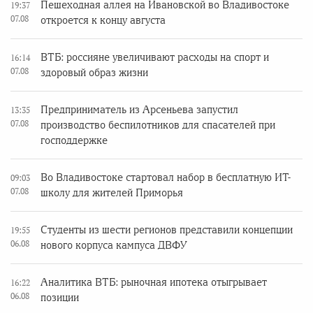
Пешеходная аллея на Ивановской во Владивостоке
19:37
07.08
откроется к концу августа
ВТБ: россияне увеличивают расходы на спорт и
16:14
07.08
здоровый образ жизни
Предприниматель из Арсеньева запустил
13:35
07.08
производство беспилотников для спасателей при
господдержке
Во Владивостоке стартовал набор в бесплатную ИТ-
09:03
07.08
школу для жителей Приморья
Студенты из шести регионов представили концепции
19:55
06.08
нового корпуса кампуса ДВФУ
Аналитика ВТБ: рыночная ипотека отыгрывает
16:22
06.08
позиции