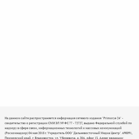
На данном сайте распространяется информация сетевого издания "Primorye 24" -
свидетельство о регистрации СМИ ЭЛ № ФС 77 - 72727, выдано Федеральной службой по
надзору в сфере связи, информационных технологий и массовых коммуникаций
(Роскомнадзор) 04 мая 2018 г. Учредитель ООО "Дальневосточный Медиа Центр". 690091,
Приморский край, г. Владивосток, ул. Уборевича, д.20А, офис 13. Адрес редакции: