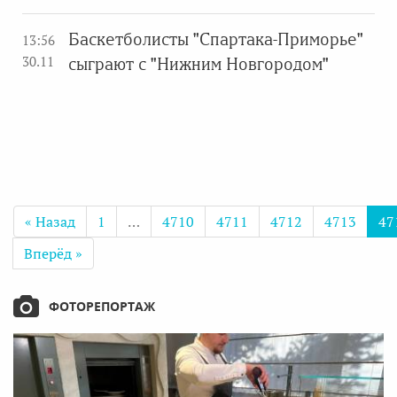
Баскетболисты "Спартака-Приморье"
13:56
30.11
сыграют с "Нижним Новгородом"
« Назад
1
…
4710
4711
4712
4713
47
Вперёд »
ФОТОРЕПОРТАЖ