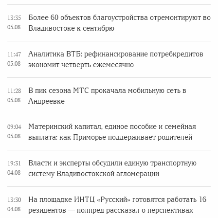
Более 60 объектов благоустройства отремонтируют во
13:35
05.08
Владивостоке к сентябрю
Аналитика ВТБ: рефинансирование потребкредитов
11:47
05.08
экономит четверть ежемесячно
В пик сезона МТС прокачала мобильную сеть в
11:28
05.08
Андреевке
Материнский капитал, единое пособие и семейная
09:04
05.08
выплата: как Приморье поддерживает родителей
Власти и эксперты обсудили единую транспортную
19:31
04.08
систему Владивостокской агломерации
На площадке ИНТЦ «Русский» готовятся работать 16
13:30
04.08
резидентов — полпред рассказал о перспективах