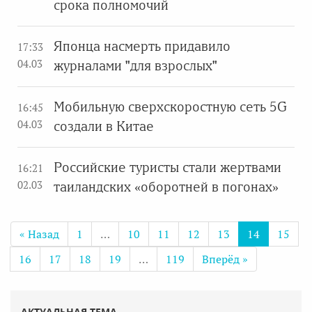
срока полномочий
Японца насмерть придавило
17:33
04.03
журналами "для взрослых"
Мобильную сверхскоростную сеть 5G
16:45
04.03
создали в Китае
Российские туристы стали жертвами
16:21
02.03
таиландских «оборотней в погонах»
« Назад
1
…
10
11
12
13
14
15
16
17
18
19
…
119
Вперёд »
АКТУАЛЬНАЯ ТЕМА